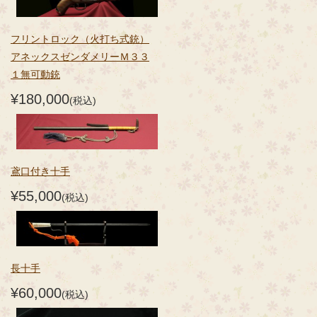
フリントロック（火打ち式銃）
アネックスゼンダメリーＭ３３
１無可動銃
¥180,000
(税込)
鳶口付き十手
¥55,000
(税込)
長十手
¥60,000
(税込)