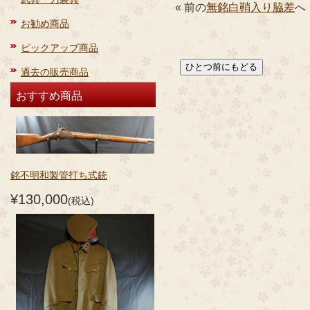
« 前の
無銘白鞘入り脇差
へ
お勧め商品
ピックアップ商品
過去の販売商品
おすすめ商品
銘不明和製管打ち式銃
¥130,000
(税込)