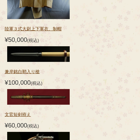
陸軍３式大尉上下軍衣、制帽
¥50,000
(税込)
兼岸銘白鞘入り槍
¥100,000
(税込)
文官短剣拵え
¥60,000
(税込)