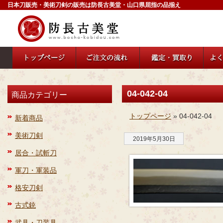
日本刀販売・美術刀剣の販売は防長古美堂・山口県屈指の品揃え
04-042-04
商品カテゴリー
トップページ
» 04-042-04
新着商品
美術刀剣
2019年5月30日
居合・試斬刀
軍刀・軍装品
格安刀剣
古式銃
武具・刀装具