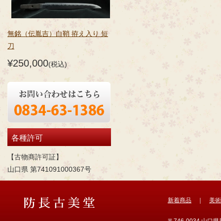
無銘（伝胤吉）白鞘 拵え入り 短
刀
¥250,000
(税込)
各種許可
【古物商許可証】
山口県 第741091000367号
新着商品
｜
美術