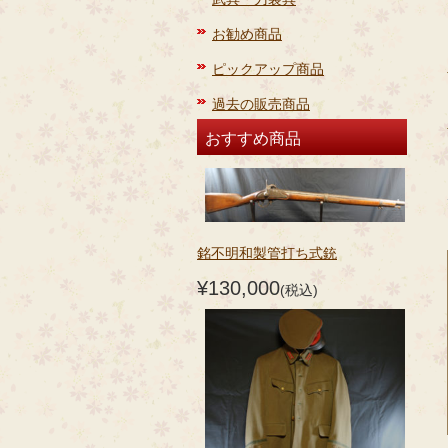
お勧め商品
ピックアップ商品
過去の販売商品
おすすめ商品
銘不明和製管打ち式銃
¥130,000
(税込)