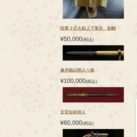
陸軍３式大尉上下軍衣、制帽
¥50,000
(税込)
兼岸銘白鞘入り槍
¥100,000
(税込)
文官短剣拵え
¥60,000
(税込)