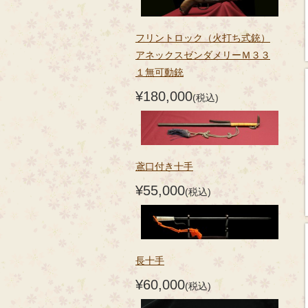
フリントロック（火打ち式銃）
アネックスゼンダメリーＭ３３
１無可動銃
¥180,000
(税込)
鳶口付き十手
¥55,000
(税込)
長十手
¥60,000
(税込)