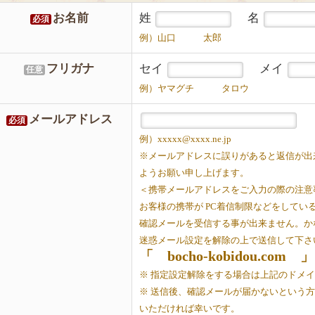
お名前
姓
名
必須
例）山口 太郎
フリガナ
セイ
メイ
任意
例）ヤマグチ タロウ
メールアドレス
必須
例）xxxxx@xxxx.ne.jp
※メールアドレスに誤りがあると返信が出
ようお願い申し上げます。
＜携帯メールアドレスをご入力の際の注意
お客様の携帯が PC着信制限などをしてい
確認メールを受信する事が出来ません。か
迷惑メール設定を解除の上で送信して下さ
「 bocho-kobidou.com 」
※ 指定設定解除をする場合は上記のドメ
※ 送信後、確認メールが届かないという
いただければ幸いです。