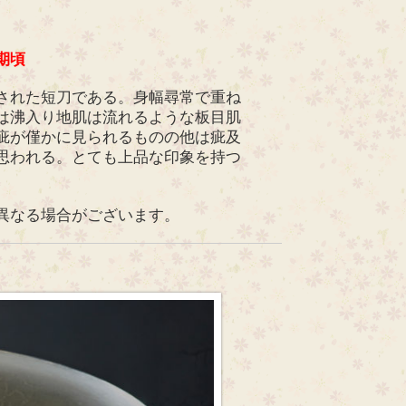
期頃
された短刀である。身幅尋常で重ね
は沸入り地肌は流れるような板目肌
疵が僅かに見られるものの他は疵及
思われる。とても上品な印象を持つ
。
異なる場合がございます。