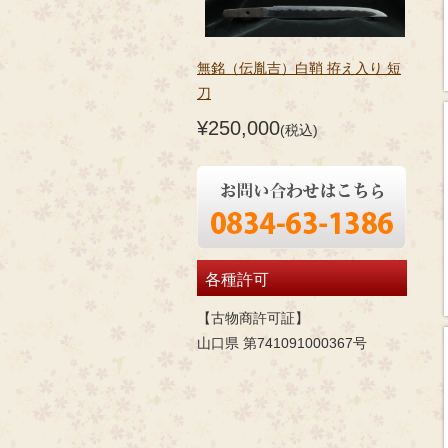
無銘（伝胤吉）白鞘 拵え入り 短
刀
¥250,000
(税込)
各種許可
【古物商許可証】
山口県 第741091000367号