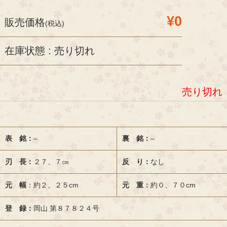
¥0
販売価格
(税込)
在庫状態 : 売り切れ
売り切れ
表 銘：
–
裏 銘：
–
刃 長：
２７、７㎝
反 り：
なし
元 幅
：約２、２５cm
元 重：
約０、７０cm
登 録：
岡山 第８７８２４号