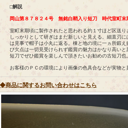
□解説
岡山第８７８２４号 無銘白鞘入り短刀 時代室町末
室町末期頃に製作されたと思われる約１寸ほど区送り
しっかりとして研ぎはまだ新しいと見える。細直刃に
は見事で帽子は小丸に返る。棟と地の境に一ヵ所鍛え
び欠点は一切見受けられず鑑賞の魅力はかなり高いと
短刀でぜひ鑑賞を楽しんで頂きたいお勧めの古短刀也
お客様のＰＣの環境により画像の色具合などが実物と
◆商品に関するお問い合わせはこちら