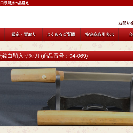
山口県屈指の品揃え
無銘白鞘入り短刀 (商品番号：04-069)