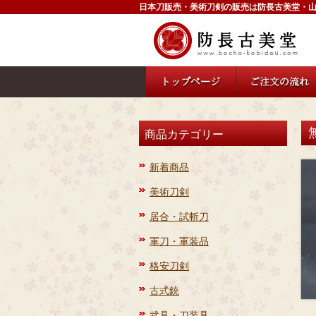
日本刀販売・美術刀剣の販売は防長古美堂・
商品カテゴリー
新着商品
美術刀剣
居合・試斬刀
軍刀・軍装品
格安刀剣
古式銃
武具・刀装具