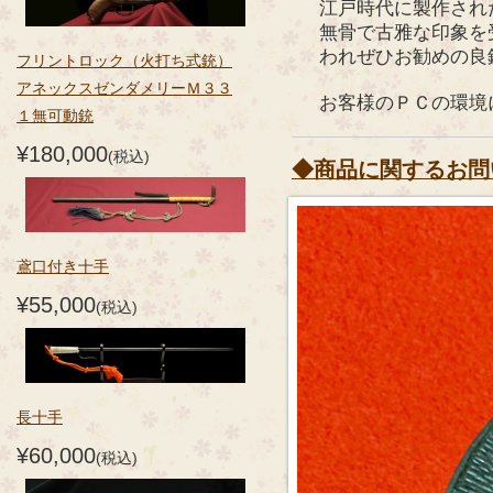
江戸時代に製作され
無骨で古雅な印象を
われぜひお勧めの良
フリントロック（火打ち式銃）
アネックスゼンダメリーＭ３３
お客様のＰＣの環境
１無可動銃
¥180,000
(税込)
◆商品に関するお問
鳶口付き十手
¥55,000
(税込)
長十手
¥60,000
(税込)