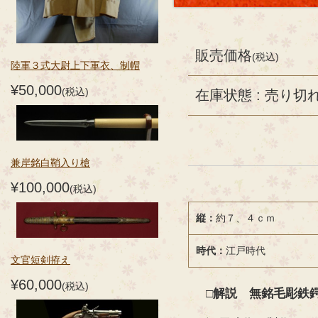
販売価格
(税込)
陸軍３式大尉上下軍衣、制帽
¥50,000
(税込)
在庫状態 : 売り切
兼岸銘白鞘入り槍
¥100,000
(税込)
縦：
約７、４ｃｍ
時代：
江戸時代
文官短剣拵え
¥60,000
(税込)
□解説 無銘毛彫鉄