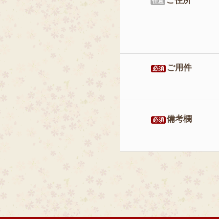
ご住所
任意
ご用件
必須
備考欄
必須