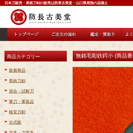
日本刀販売・美術刀剣の販売は防長古美堂・山口県屈指の品揃え
無銘毛彫鉄鍔小 (商品番号：
商品カテゴリー
新着商品
美術刀剣
居合・試斬刀
軍刀・軍装品
格安刀剣
古式銃
武具・刀装具