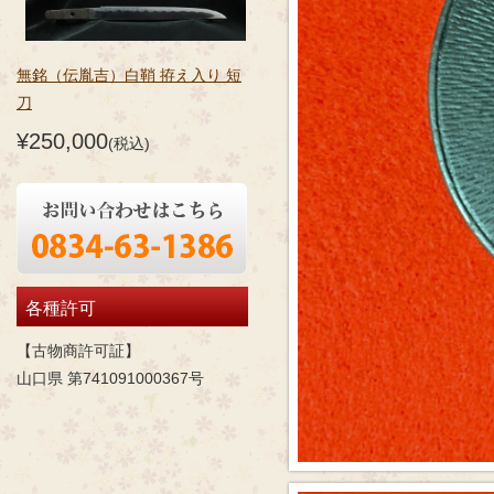
無銘（伝胤吉）白鞘 拵え入り 短
刀
¥250,000
(税込)
各種許可
【古物商許可証】
山口県 第741091000367号