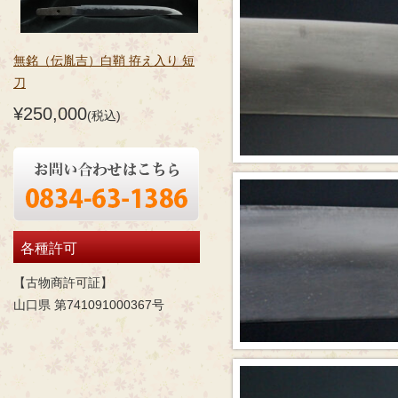
無銘（伝胤吉）白鞘 拵え入り 短
刀
¥250,000
(税込)
各種許可
【古物商許可証】
山口県 第741091000367号