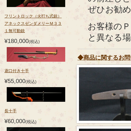
ぜひお勧め
フリントロック（火打ち式銃）
アネックスゼンダメリーＭ３３
お客様のＰ
１無可動銃
と異なる
¥180,000
(税込)
◆商品に関するお問
鳶口付き十手
¥55,000
(税込)
長十手
¥60,000
(税込)