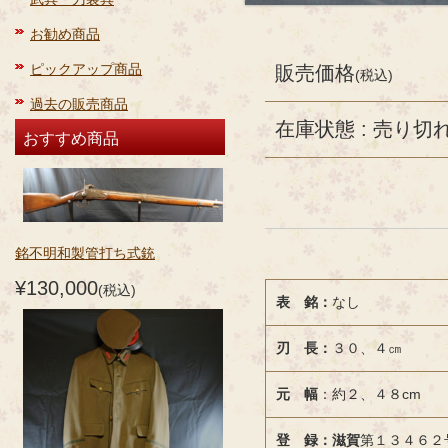
お勧め商品
ピックアップ商品
販売価格
(税込)
過去の販売商品
在庫状態 : 売り切
おすすめ商品
銘不明和製管打ち式銃
¥130,000
(税込)
表 銘：
なし
刃 長：
３０、４㎝
元 幅
：約２、４８cm
登 録：滋賀
第１３４６２