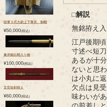
□解説
陸軍３式大尉上下軍衣、制帽
無銘拵え入
¥50,000
(税込)
江戸後期頃
寸述べ短刀
兼岸銘白鞘入り槍
あるが十分
¥100,000
(税込)
ないと思わ
は小丸に返
欠点は見受
文官短剣拵え
味わいが
¥60,000
(税込)
の前差し