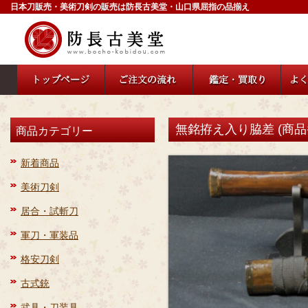
日本刀販売・美術刀剣の販売は防長古美堂・山口県屈指の品揃え
無銘拵え入り脇差 (商品番
商品カテゴリー
新着商品
美術刀剣
居合・試斬刀
軍刀・軍装品
格安刀剣
古式銃
武具・刀装具