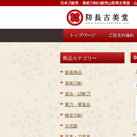
日本刀販売・美術刀剣の販売は防長古美堂・
0
商品カテゴリー
新着商品
美術刀剣
居合・試斬刀
軍刀・軍装品
格安刀剣
古式銃
«
武具・刀装具