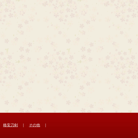
｜
格安刀剣
｜
その他
｜