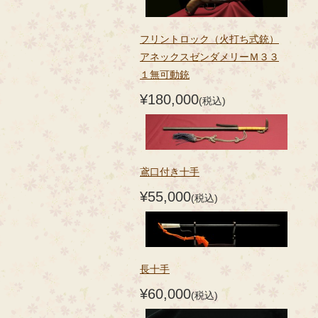
フリントロック（火打ち式銃）
アネックスゼンダメリーＭ３３
１無可動銃
¥180,000
(税込)
鳶口付き十手
¥55,000
(税込)
長十手
¥60,000
(税込)