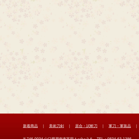
新着商品
｜
美術刀剣
｜
居合・試斬刀
｜
軍刀・軍装品