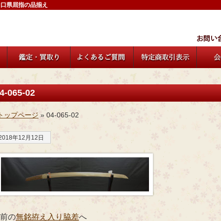
山口県屈指の品揃え
4-065-02
トップページ
» 04-065-02
2018年12月12日
 前の
無銘拵え入り脇差
へ