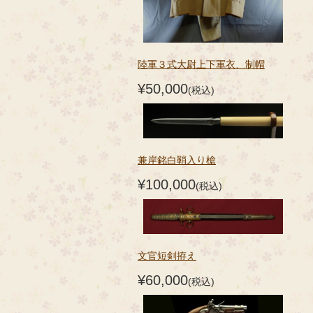
陸軍３式大尉上下軍衣、制帽
¥50,000
(税込)
兼岸銘白鞘入り槍
¥100,000
(税込)
文官短剣拵え
¥60,000
(税込)