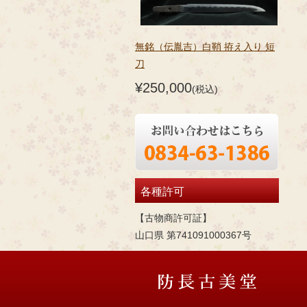
無銘（伝胤吉）白鞘 拵え入り 短
刀
¥250,000
(税込)
各種許可
【古物商許可証】
山口県 第741091000367号