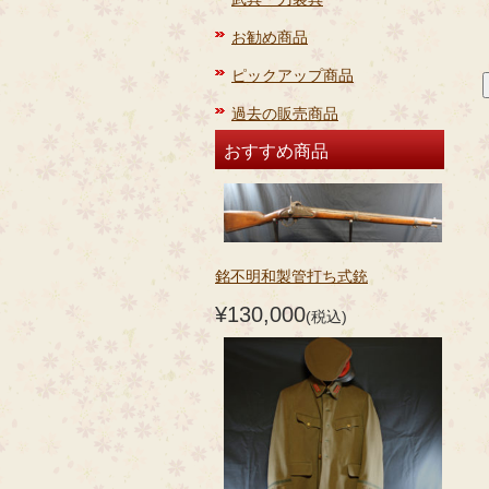
お勧め商品
ピックアップ商品
過去の販売商品
おすすめ商品
銘不明和製管打ち式銃
¥130,000
(税込)