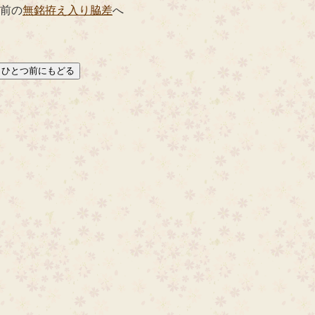
 前の
無銘拵え入り脇差
へ