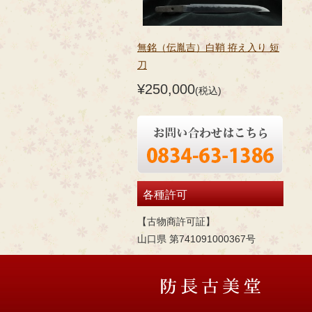
無銘（伝胤吉）白鞘 拵え入り 短
刀
¥250,000
(税込)
各種許可
【古物商許可証】
山口県 第741091000367号