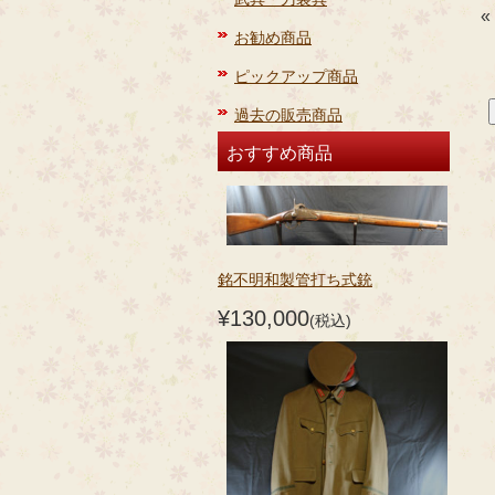
«
お勧め商品
ピックアップ商品
過去の販売商品
おすすめ商品
銘不明和製管打ち式銃
¥130,000
(税込)