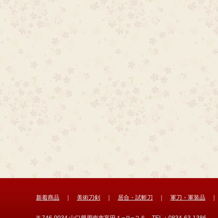
新着商品
｜
美術刀剣
｜
居合・試斬刀
｜
軍刀・軍装品