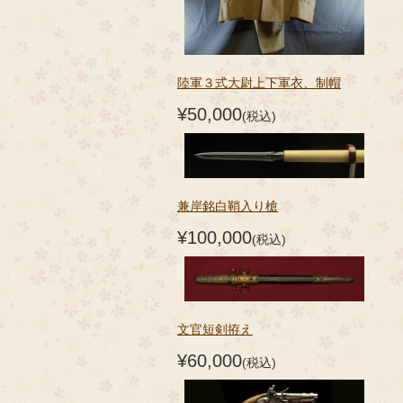
陸軍３式大尉上下軍衣、制帽
¥50,000
(税込)
兼岸銘白鞘入り槍
¥100,000
(税込)
文官短剣拵え
¥60,000
(税込)