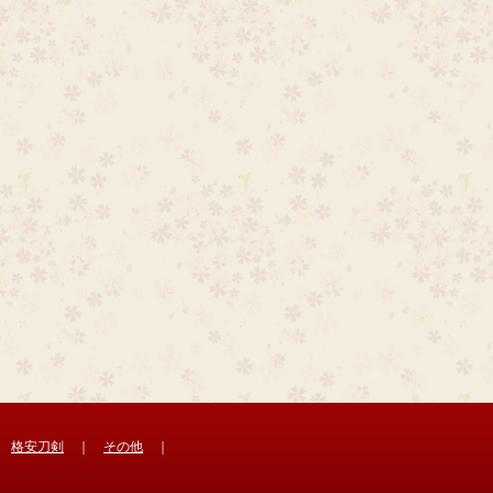
｜
格安刀剣
｜
その他
｜