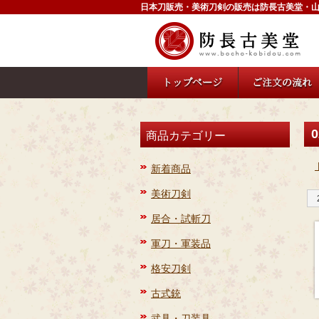
日本刀販売・美術刀剣の販売は防長古美堂・
0
商品カテゴリー
新着商品
美術刀剣
居合・試斬刀
軍刀・軍装品
格安刀剣
古式銃
武具・刀装具