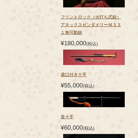
フリントロック（火打ち式銃）
アネックスゼンダメリーＭ３３
１無可動銃
¥180,000
(税込)
鳶口付き十手
¥55,000
(税込)
長十手
¥60,000
(税込)