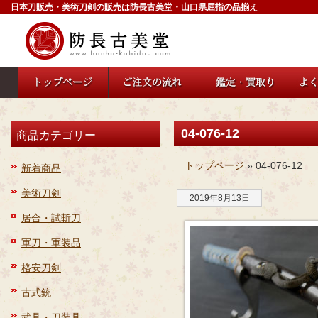
日本刀販売・美術刀剣の販売は防長古美堂・山口県屈指の品揃え
04-076-12
商品カテゴリー
トップページ
» 04-076-12
新着商品
美術刀剣
2019年8月13日
居合・試斬刀
軍刀・軍装品
格安刀剣
古式銃
武具・刀装具