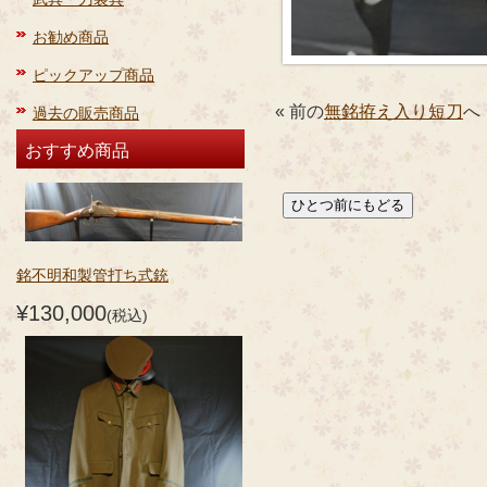
お勧め商品
ピックアップ商品
« 前の
無銘拵え入り短刀
へ
過去の販売商品
おすすめ商品
銘不明和製管打ち式銃
¥130,000
(税込)