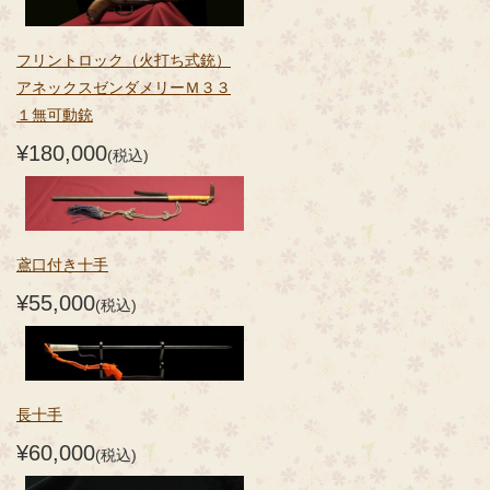
フリントロック（火打ち式銃）
アネックスゼンダメリーＭ３３
１無可動銃
¥180,000
(税込)
鳶口付き十手
¥55,000
(税込)
長十手
¥60,000
(税込)