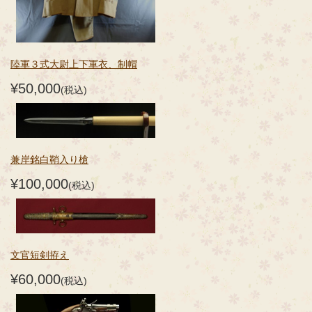
陸軍３式大尉上下軍衣、制帽
¥50,000
(税込)
兼岸銘白鞘入り槍
¥100,000
(税込)
文官短剣拵え
¥60,000
(税込)