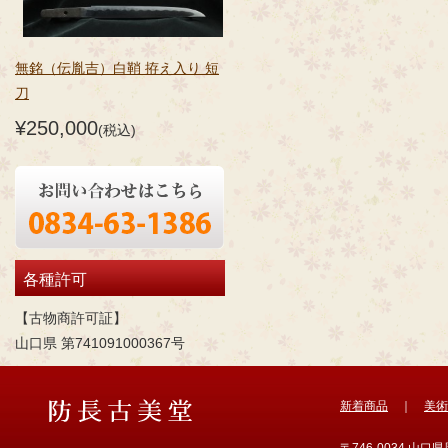
無銘（伝胤吉）白鞘 拵え入り 短
刀
¥250,000
(税込)
各種許可
【古物商許可証】
山口県 第741091000367号
新着商品
｜
美術