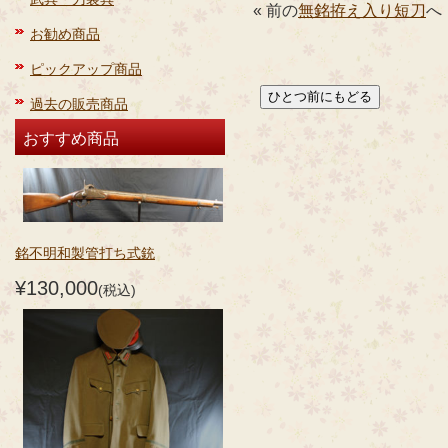
« 前の
無銘拵え入り短刀
へ
お勧め商品
ピックアップ商品
過去の販売商品
おすすめ商品
銘不明和製管打ち式銃
¥130,000
(税込)