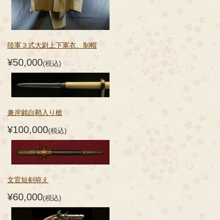
陸軍３式大尉上下軍衣、制帽
¥50,000
(税込)
兼岸銘白鞘入り槍
¥100,000
(税込)
文官短剣拵え
¥60,000
(税込)