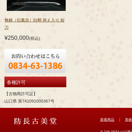
無銘（伝胤吉）白鞘 拵え入り 短
刀
¥250,000
(税込)
各種許可
【古物商許可証】
山口県 第741091000367号
新着商品
｜
美術