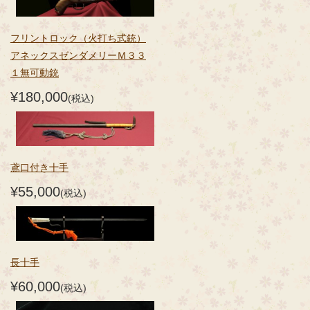
フリントロック（火打ち式銃）
アネックスゼンダメリーＭ３３
１無可動銃
¥180,000
(税込)
鳶口付き十手
¥55,000
(税込)
長十手
¥60,000
(税込)