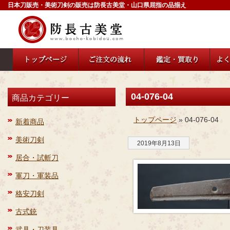
日本刀販売・美術刀剣の販売は防長古美堂・山口県屈指の品揃え
04-076-04
商品カテゴリー
トップページ
» 04-076-04
新着商品
美術刀剣
2019年8月13日
居合・試斬刀
軍刀・軍装品
格安刀剣
古式銃
武具・刀装具