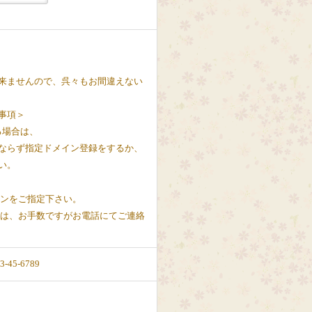
来ませんので、呉々もお間違えない
事項＞
る場合は、
ならず指定ドメイン登録をするか、
い。
インをご指定下さい。
方は、お手数ですがお電話にてご連絡
-45-6789