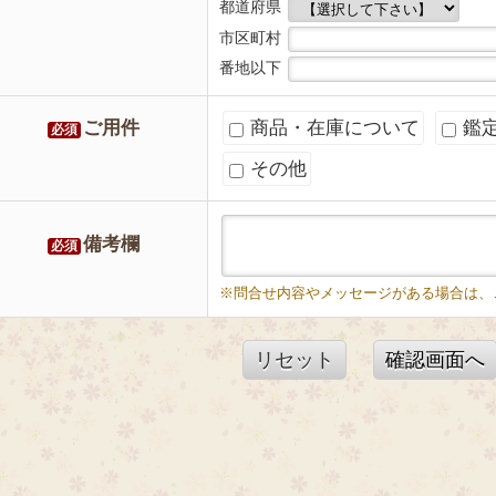
都道府県
市区町村
番地以下
ご用件
商品・在庫について
鑑
必須
その他
備考欄
必須
※問合せ内容やメッセージがある場合は、
リセット
確認画面へ