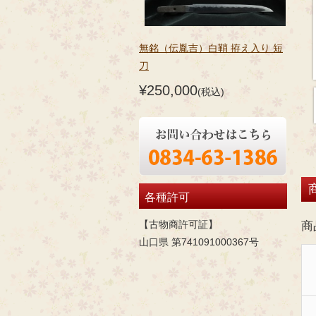
無銘（伝胤吉）白鞘 拵え入り 短
刀
¥250,000
(税込)
各種許可
【古物商許可証】
商
山口県 第741091000367号