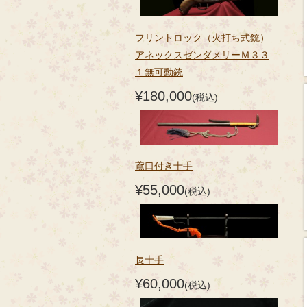
フリントロック（火打ち式銃）
アネックスゼンダメリーＭ３３
１無可動銃
¥180,000
(税込)
鳶口付き十手
¥55,000
(税込)
長十手
¥60,000
(税込)