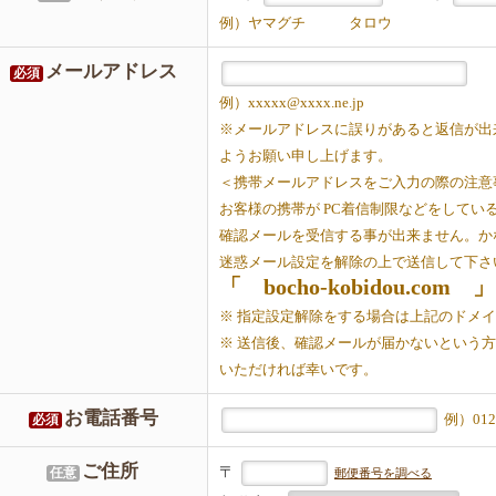
例）ヤマグチ タロウ
メールアドレス
必須
例）xxxxx@xxxx.ne.jp
※メールアドレスに誤りがあると返信が出
ようお願い申し上げます。
＜携帯メールアドレスをご入力の際の注意
お客様の携帯が PC着信制限などをしてい
確認メールを受信する事が出来ません。か
迷惑メール設定を解除の上で送信して下さ
「 bocho-kobidou.com 」
※ 指定設定解除をする場合は上記のドメ
※ 送信後、確認メールが届かないという
いただければ幸いです。
お電話番号
例）0123
必須
ご住所
〒
任意
郵便番号を調べる