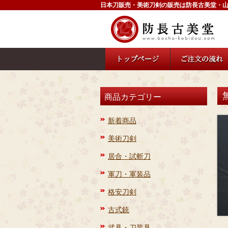
日本刀販売・美術刀剣の販売は防長古美堂・
商品カテゴリー
新着商品
美術刀剣
居合・試斬刀
軍刀・軍装品
格安刀剣
古式銃
武具・刀装具