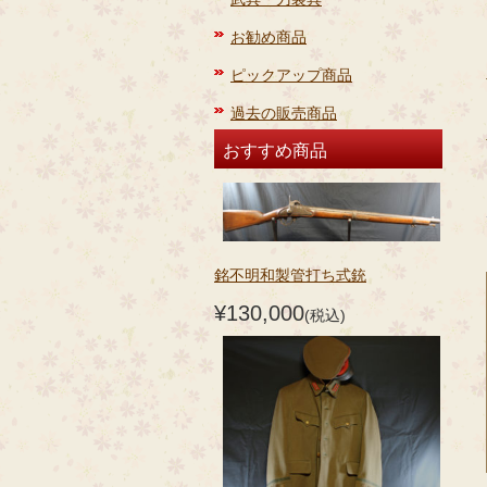
お勧め商品
ピックアップ商品
過去の販売商品
おすすめ商品
銘不明和製管打ち式銃
¥130,000
(税込)