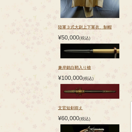
陸軍３式大尉上下軍衣、制帽
¥50,000
(税込)
兼岸銘白鞘入り槍
¥100,000
(税込)
文官短剣拵え
¥60,000
(税込)