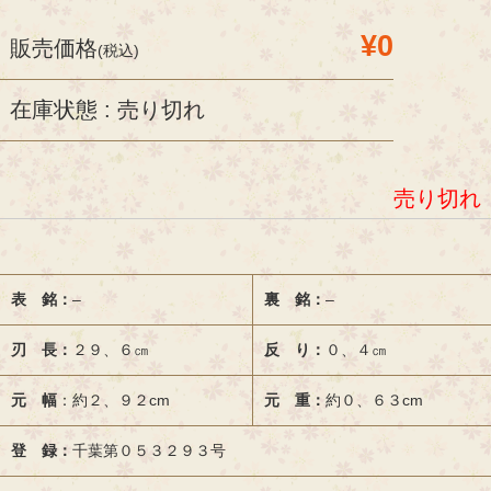
¥0
販売価格
(税込)
在庫状態 : 売り切れ
売り切れ
表 銘：
–
裏 銘：
–
刃 長：
２９、６㎝
反 り：
０、４㎝
元 幅
：約２、９２cm
元 重：
約０、６３cm
登 録：
千葉第０５３２９３号