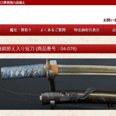
山口県屈指の品揃え
無銘拵え入り短刀 (商品番号：04-076)