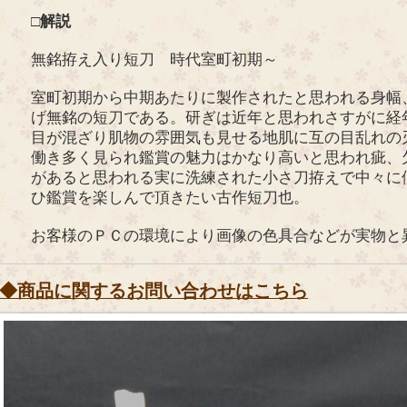
□解説
無銘拵え入り短刀 時代室町初期～
室町初期から中期あたりに製作されたと思われる身幅
げ無銘の短刀である。研ぎは近年と思われさすがに経
目が混ざり肌物の雰囲気も見せる地肌に互の目乱れの
働き多く見られ鑑賞の魅力はかなり高いと思われ疵、
があると思われる実に洗練された小さ刀拵えで中々に
ひ鑑賞を楽しんで頂きたい古作短刀也。
お客様のＰＣの環境により画像の色具合などが実物と
◆商品に関するお問い合わせはこちら