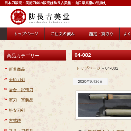
日本刀販売・美術刀剣の販売は防長古美堂・山口県屈指の品揃え
04-082
商品カテゴリー
トップページ
» 04-082
新着商品
美術刀剣
2020年9月26日
居合・試斬刀
軍刀・軍装品
格安刀剣
古式銃
武具・刀装具