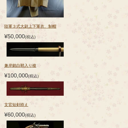
陸軍３式大尉上下軍衣、制帽
¥50,000
(税込)
兼岸銘白鞘入り槍
¥100,000
(税込)
文官短剣拵え
¥60,000
(税込)