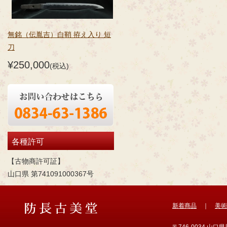
無銘（伝胤吉）白鞘 拵え入り 短
刀
¥250,000
(税込)
各種許可
【古物商許可証】
山口県 第741091000367号
新着商品
｜
美術