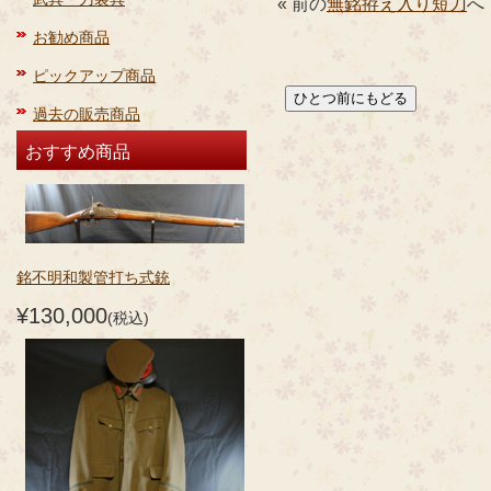
« 前の
無銘拵え入り短刀
へ
お勧め商品
ピックアップ商品
過去の販売商品
おすすめ商品
銘不明和製管打ち式銃
¥130,000
(税込)