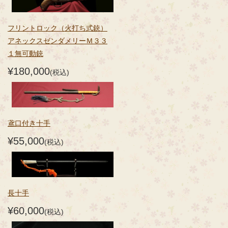
フリントロック（火打ち式銃）
アネックスゼンダメリーＭ３３
１無可動銃
¥180,000
(税込)
鳶口付き十手
¥55,000
(税込)
長十手
¥60,000
(税込)