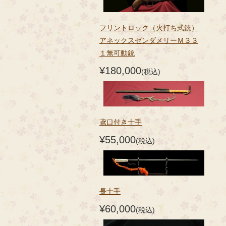
フリントロック（火打ち式銃）
アネックスゼンダメリーＭ３３
１無可動銃
¥180,000
(税込)
鳶口付き十手
¥55,000
(税込)
長十手
¥60,000
(税込)