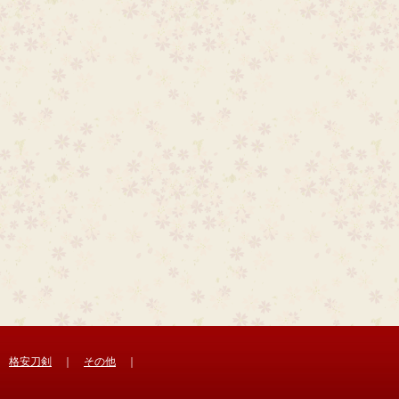
｜
格安刀剣
｜
その他
｜