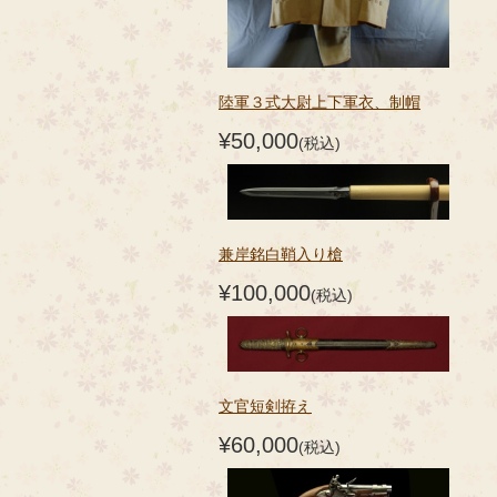
陸軍３式大尉上下軍衣、制帽
¥50,000
(税込)
兼岸銘白鞘入り槍
¥100,000
(税込)
文官短剣拵え
¥60,000
(税込)