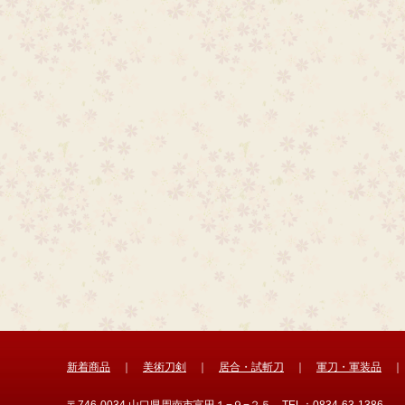
新着商品
｜
美術刀剣
｜
居合・試斬刀
｜
軍刀・軍装品