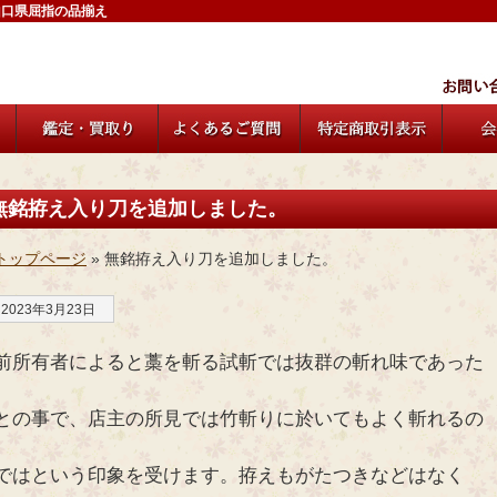
山口県屈指の品揃え
無銘拵え入り刀を追加しました。
トップページ
» 無銘拵え入り刀を追加しました。
2023年3月23日
前所有者によると藁を斬る試斬では抜群の斬れ味であった
との事で、店主の所見では竹斬りに於いてもよく斬れるの
ではという印象を受けます。拵えもがたつきなどはなく