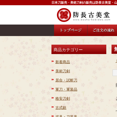
日本刀販売・美術刀剣の販売は防長古美堂・
商品カテゴリー
新着商品
美術刀剣
居合・試斬刀
軍刀・軍装品
格安刀剣
古式銃
武具・刀装具