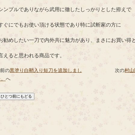
シンプルでありながら武用に徹したしっかりとした拵えで
すぐにでもお使い頂ける状態であり特に試斬家の方に
お勧めしたい一刀で内外共に魅力があり、まさにお買い得
言えると思われる商品です。
 前の
黒塗り白鞘入り短刀を追加しまし
次の
村山
た。
へ