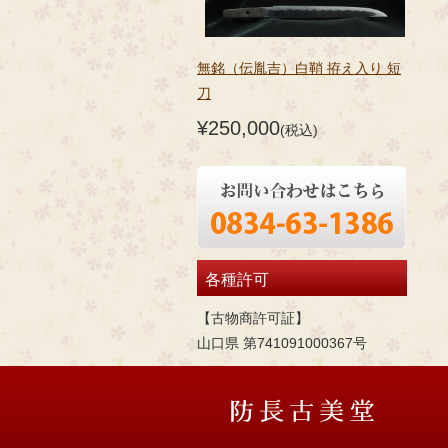
無銘（伝胤吉）白鞘 拵え入り 短
刀
¥250,000
(税込)
各種許可
【古物商許可証】
山口県 第741091000367号