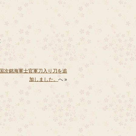
と
国次銘海軍士官軍刀入り刀を追
加しました。
へ »