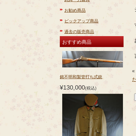
お勧め商品
ピックアップ商品
過去の販売商品
おすすめ商品
«
銘不明和製管打ち式銃
¥130,000
(税込)