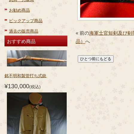
お勧め商品
ピックアップ商品
過去の販売商品
« 前の
海軍士官短剣及び剣
おすすめ商品
品）
へ
銘不明和製管打ち式銃
¥130,000
(税込)