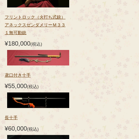
フリントロック（火打ち式銃）
アネックスゼンダメリーＭ３３
１無可動銃
¥180,000
(税込)
鳶口付き十手
¥55,000
(税込)
長十手
¥60,000
(税込)