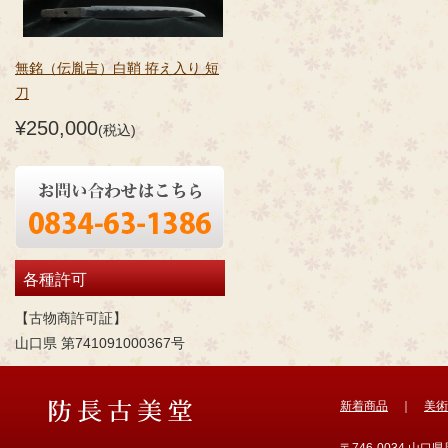
無銘（伝胤吉）白鞘 拵え入り 短
刀
¥250,000
(税込)
各種許可
【古物商許可証】
山口県 第741091000367号
新着商品
｜
美術