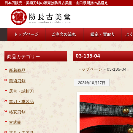
日本刀販売・美術刀剣の販売は防長古美堂・山口県屈指の品揃え
03-135-04
商品カテゴリー
トップページ
» 03-135-04
新着商品
美術刀剣
2024年10月17日
居合・試斬刀
軍刀・軍装品
格安刀剣
古式銃
武具・刀装具