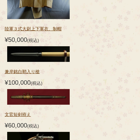
陸軍３式大尉上下軍衣、制帽
¥50,000
(税込)
兼岸銘白鞘入り槍
¥100,000
(税込)
文官短剣拵え
¥60,000
(税込)