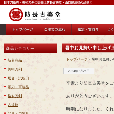
日本刀販売・美術刀剣の販売は防長古美堂・山口県屈指の品揃え
暑中お見舞い申し上げ
商品カテゴリー
トップページ
» 暑中お見舞
新着商品
美術刀剣
2024年7月26日
居合・試斬刀
平素より防長古美堂をご
軍刀・軍装品
ありがとうございます。
格安刀剣
古式銃
時期になりました。くれ
武具・刀装具