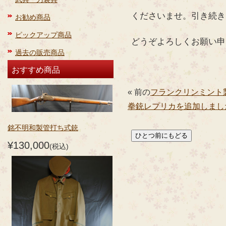
くださいませ。引き続き
お勧め商品
ピックアップ商品
どうぞよろしくお願い申
過去の販売商品
おすすめ商品
« 前の
フランクリンミント
拳銃レプリカを追加しまし
銘不明和製管打ち式銃
¥130,000
(税込)