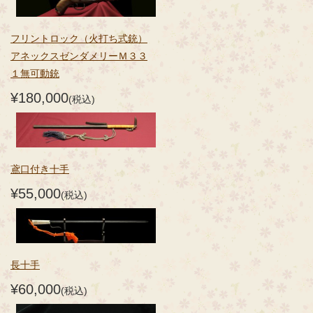
フリントロック（火打ち式銃）
アネックスゼンダメリーＭ３３
１無可動銃
¥180,000
(税込)
鳶口付き十手
¥55,000
(税込)
長十手
¥60,000
(税込)