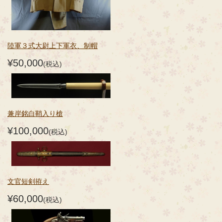
陸軍３式大尉上下軍衣、制帽
¥50,000
(税込)
兼岸銘白鞘入り槍
¥100,000
(税込)
文官短剣拵え
¥60,000
(税込)