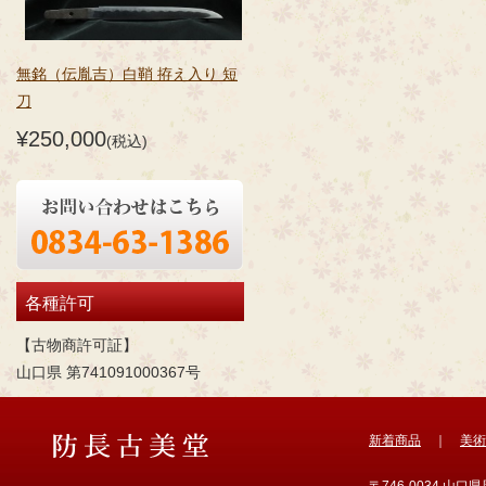
無銘（伝胤吉）白鞘 拵え入り 短
刀
¥250,000
(税込)
各種許可
【古物商許可証】
山口県 第741091000367号
新着商品
｜
美術