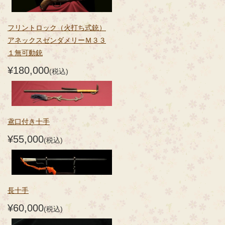
フリントロック（火打ち式銃）
アネックスゼンダメリーＭ３３
１無可動銃
¥180,000
(税込)
鳶口付き十手
¥55,000
(税込)
長十手
¥60,000
(税込)