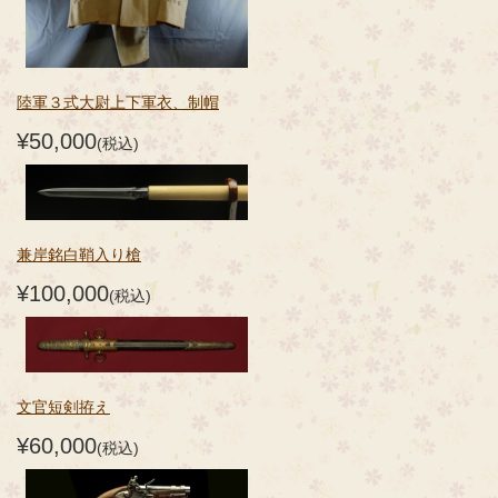
陸軍３式大尉上下軍衣、制帽
¥50,000
(税込)
兼岸銘白鞘入り槍
¥100,000
(税込)
文官短剣拵え
¥60,000
(税込)