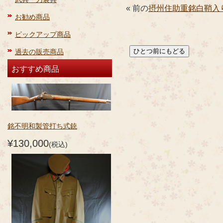
« 前の
摂州住助重銘白鞘入
お勧め商品
ピックアップ商品
過去の販売商品
おすすめ商品
銘不明和製管打ち式銃
¥130,000
(税込)