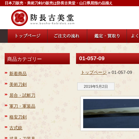
日本刀販売・美術刀剣の販売は防長古美堂・山口県屈指の品揃え
01-057-09
商品カテゴリー
トップページ
» 01-057-09
新着商品
美術刀剣
2019年5月2日
居合・試斬刀
軍刀・軍装品
格安刀剣
古式銃
武具・刀装具