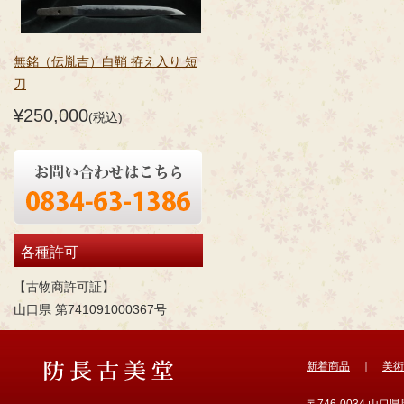
無銘（伝胤吉）白鞘 拵え入り 短
刀
¥250,000
(税込)
各種許可
【古物商許可証】
山口県 第741091000367号
新着商品
｜
美術