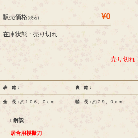
¥0
販売価格
(税込)
在庫状態 : 売り切れ
売り切れ
表 銘：
裏 銘：
全 長：
約１０６、０ｃｍ
鞘 長：
約７９、０ｃｍ
□解説
居合用模擬刀