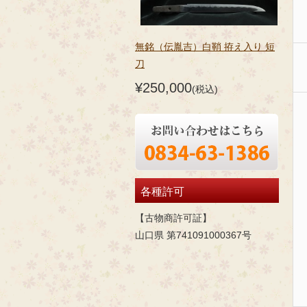
無銘（伝胤吉）白鞘 拵え入り 短
刀
¥250,000
(税込)
各種許可
【古物商許可証】
山口県 第741091000367号