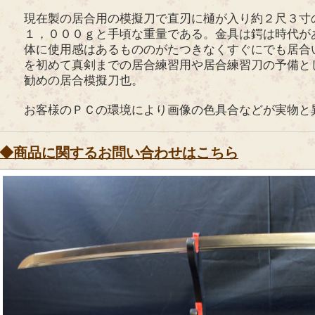
現在製の居合用の模擬刀で直刃に樋が入り約２尺３寸
１，０００ｇと手頃な重量である。金具は鍔は時代が
体に使用感はあるもののがたつきなくすぐにでも居合
を初めて真剣までの居合練習用や居合練習刀の予備と
勧めの居合模擬刀也。
お客様のＰＣの環境により画像の色具合などが実物と
◆商品に関するお問い合わせはこちら