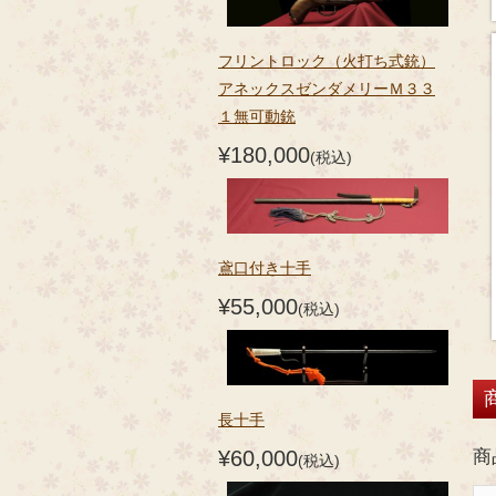
フリントロック（火打ち式銃）
アネックスゼンダメリーＭ３３
１無可動銃
¥180,000
(税込)
鳶口付き十手
¥55,000
(税込)
長十手
¥60,000
商
(税込)