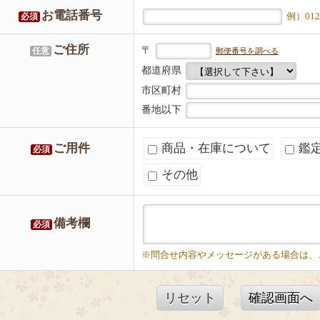
お電話番号
例）0123
必須
ご住所
〒
任意
郵便番号を調べる
都道府県
市区町村
番地以下
ご用件
商品・在庫について
鑑
必須
その他
備考欄
必須
※問合せ内容やメッセージがある場合は、
リセット
確認画面へ