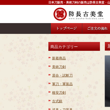
日本刀販売・美術刀剣の販売は防長古美堂・
商品カテゴリー
新着商品
美術刀剣
居合・試斬刀
軍刀・軍装品
格安刀剣
古式銃
武具・刀装具