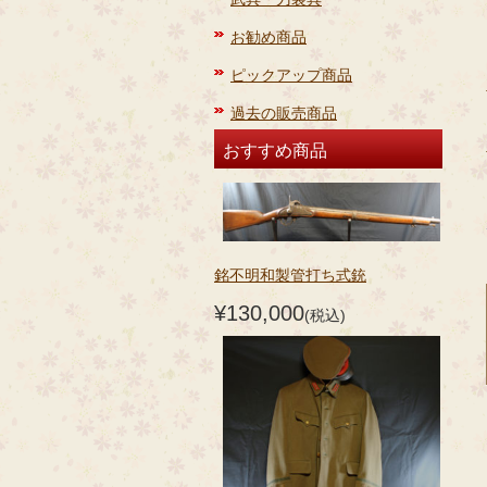
お勧め商品
ピックアップ商品
過去の販売商品
おすすめ商品
銘不明和製管打ち式銃
¥130,000
(税込)