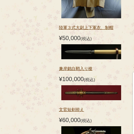
陸軍３式大尉上下軍衣、制帽
¥50,000
(税込)
兼岸銘白鞘入り槍
¥100,000
(税込)
文官短剣拵え
¥60,000
(税込)