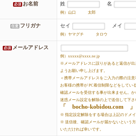
お名前
姓
名
必須
例）山口 太郎
フリガナ
セイ
メイ
任意
例）ヤマグチ タロウ
メールアドレス
必須
例）xxxxx@xxxx.ne.jp
※メールアドレスに誤りがあると返信が出
ようお願い申し上げます。
＜携帯メールアドレスをご入力の際の注意
お客様の携帯が PC着信制限などをしてい
確認メールを受信する事が出来ません。か
迷惑メール設定を解除の上で送信して下さ
「 bocho-kobidou.com 」
※ 指定設定解除をする場合は上記のドメ
※ 送信後、確認メールが届かないという
いただければ幸いです。