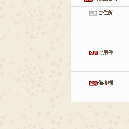
ご住所
任意
ご用件
必須
備考欄
必須