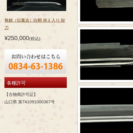
無銘（伝胤吉）白鞘 拵え入り 短
刀
¥250,000
(税込)
各種許可
【古物商許可証】
山口県 第741091000367号