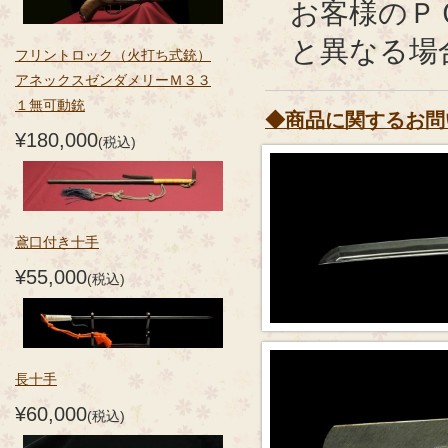
お客様のＰ
と異なる場
フリントロック（火打ち式銃）
アネックスゼンダメリーＭ３３
１無可動銃
◆商品に関するお問
¥180,000
(税込)
鳶口付き十手
¥55,000
(税込)
長十手
¥60,000
(税込)