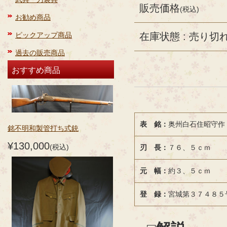
販売価格
(税込)
お勧め商品
ピックアップ商品
在庫状態 : 売り切
過去の販売商品
おすすめ商品
表 銘：
奥州白石住昭守作
銘不明和製管打ち式銃
¥130,000
(税込)
刃 長：
７６、５ｃｍ
元 幅：
約３、５ｃｍ
登 録：
宮城第３７４８５