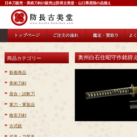
日本刀販売・美術刀剣の販売は防長古美堂・山口県屈指の品揃え
奥州白石住昭守作銘拵え入
商品カテゴリー
新着商品
美術刀剣
居合・試斬刀
軍刀・軍装品
格安刀剣
古式銃
武具・刀装具