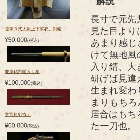
□解説
長寸で元先
見た目より
陸軍３式大尉上下軍衣、制帽
¥50,000
あまり感じ
(税込)
けて無地風
入り錆、大
兼岸銘白鞘入り槍
研げば見違
¥100,000
(税込)
生まれ変わ
まりもちろ
居合はもち
文官短剣拵え
た一刀也。
¥60,000
(税込)