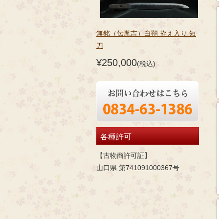
無銘（伝胤吉）白鞘 拵え入り 短
刀
¥250,000
(税込)
各種許可
【古物商許可証】
山口県 第741091000367号