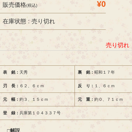
¥0
販売価格
(税込)
在庫状態 : 売り切れ
売り切れ
表 銘：
天秀
裏 銘：
昭和１７年
刃 長：
６２、６ｃｍ
反 り：
１、６ｃｍ
元 幅：
約３、１５ｃｍ
元 重：
約０、７１ｃｍ
登 録：
兵庫第１０４３３７号
□解説