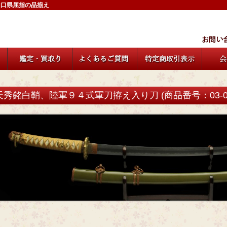
山口県屈指の品揃え
天秀銘白鞘、陸軍９４式軍刀拵え入り刀 (商品番号：03-05