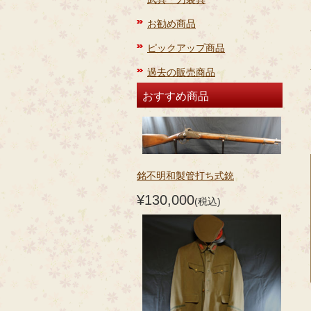
お勧め商品
ピックアップ商品
過去の販売商品
おすすめ商品
銘不明和製管打ち式銃
¥130,000
(税込)