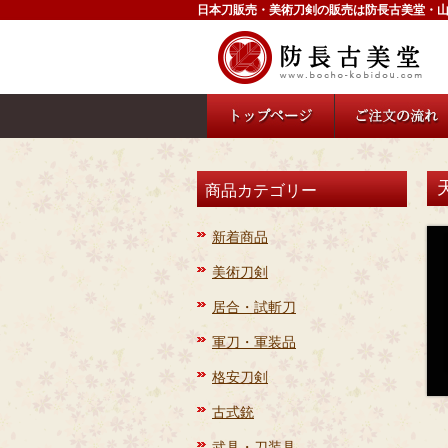
日本刀販売・美術刀剣の販売は防長古美堂・
商品カテゴリー
新着商品
美術刀剣
居合・試斬刀
軍刀・軍装品
格安刀剣
古式銃
武具・刀装具