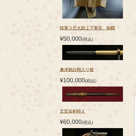
陸軍３式大尉上下軍衣、制帽
¥50,000
(税込)
兼岸銘白鞘入り槍
¥100,000
(税込)
文官短剣拵え
¥60,000
(税込)