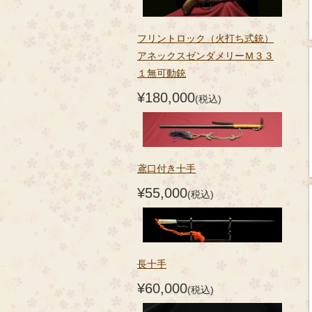
フリントロック（火打ち式銃）
アネックスゼンダメリーＭ３３
１無可動銃
¥180,000
(税込)
鳶口付き十手
¥55,000
(税込)
長十手
¥60,000
(税込)