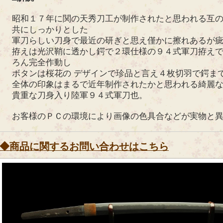
昭和１７年に関の天秀刀工が制作されたと思われる互
共にしっかりとした
軍刀らしい刀身で最近の研ぎと思え僅かに擦れあるが
拵えは光沢鞘に透かし鍔で２環仕様の９４式軍刀拵え
ろん完全作動し
ボタンは桜花の デザインで珍品と言え４枚切羽で鍔ま
全体の印象はまるで近年制作されたかと思われる綺麗
貴重な刀身入り陸軍９４式軍刀也。
お客様のＰＣの環境により画像の色具合などが実物と
◆商品に関するお問い合わせはこちら