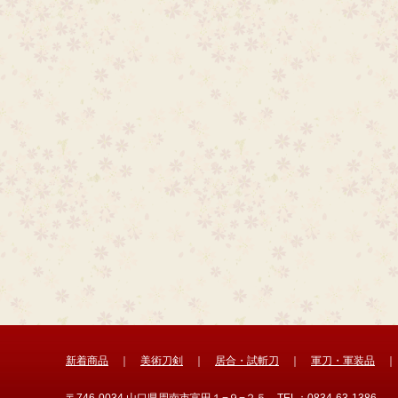
新着商品
｜
美術刀剣
｜
居合・試斬刀
｜
軍刀・軍装品