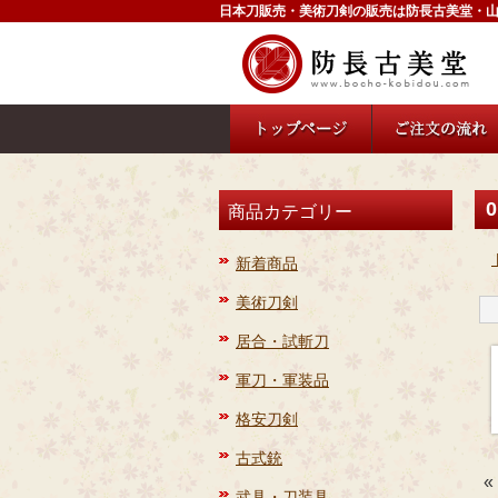
日本刀販売・美術刀剣の販売は防長古美堂・
0
商品カテゴリー
新着商品
美術刀剣
居合・試斬刀
軍刀・軍装品
格安刀剣
古式銃
«
武具・刀装具