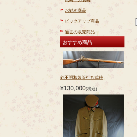
お勧め商品
ピックアップ商品
過去の販売商品
おすすめ商品
銘不明和製管打ち式銃
¥130,000
(税込)