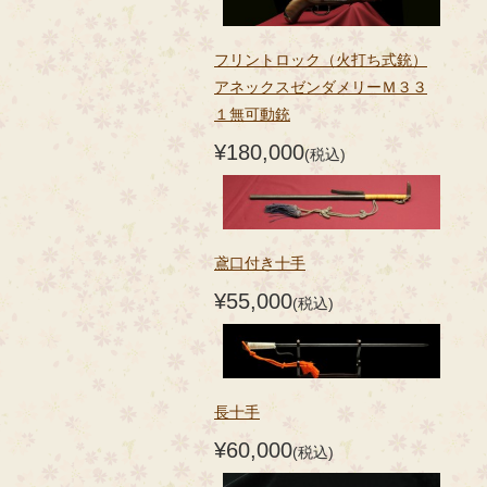
フリントロック（火打ち式銃）
アネックスゼンダメリーＭ３３
１無可動銃
¥180,000
(税込)
鳶口付き十手
¥55,000
(税込)
長十手
¥60,000
(税込)