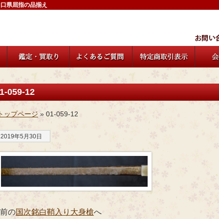
山口県屈指の品揃え
1-059-12
トップページ
» 01-059-12
2019年5月30日
 前の
国次銘白鞘入り大身槍
へ