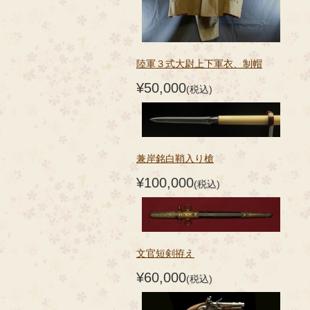
陸軍３式大尉上下軍衣、制帽
¥50,000
(税込)
兼岸銘白鞘入り槍
¥100,000
(税込)
文官短剣拵え
¥60,000
(税込)