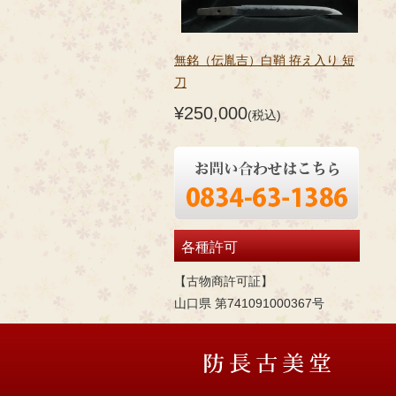
無銘（伝胤吉）白鞘 拵え入り 短
刀
¥250,000
(税込)
各種許可
【古物商許可証】
山口県 第741091000367号