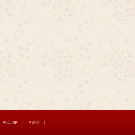
｜
格安刀剣
｜
その他
｜