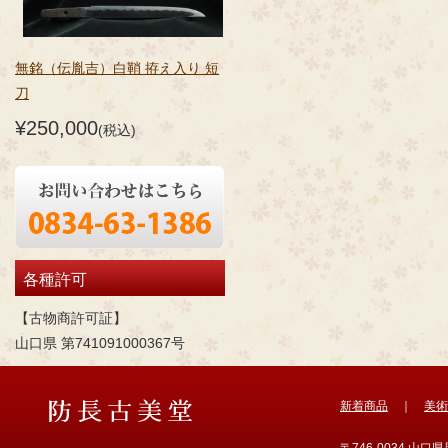
無銘（伝胤吉）白鞘 拵え入り 短
刀
¥250,000
(税込)
各種許可
【古物商許可証】
山口県 第741091000367号
新着商品
｜
美術