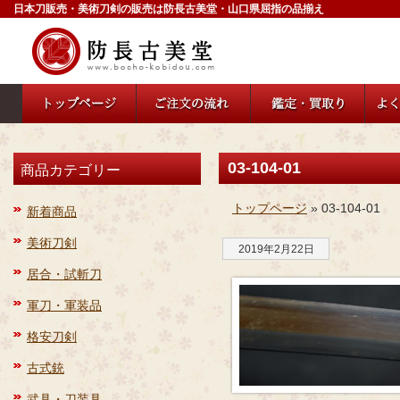
日本刀販売・美術刀剣の販売は防長古美堂・山口県屈指の品揃え
03-104-01
商品カテゴリー
トップページ
» 03-104-01
新着商品
美術刀剣
2019年2月22日
居合・試斬刀
軍刀・軍装品
格安刀剣
古式銃
武具・刀装具