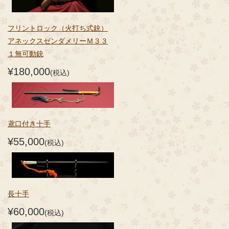
フリントロック（火打ち式銃）
アネックスゼンダメリーＭ３３
１無可動銃
¥180,000
(税込)
鳶口付き十手
¥55,000
(税込)
長十手
¥60,000
(税込)