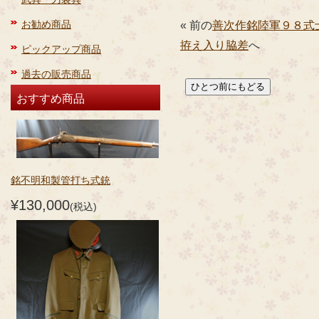
お勧め商品
« 前の
善次作銘陸軍９８式
拵え入り脇差
へ
ピックアップ商品
過去の販売商品
おすすめ商品
銘不明和製管打ち式銃
¥130,000
(税込)