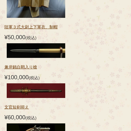
陸軍３式大尉上下軍衣、制帽
¥50,000
(税込)
兼岸銘白鞘入り槍
¥100,000
(税込)
文官短剣拵え
¥60,000
(税込)