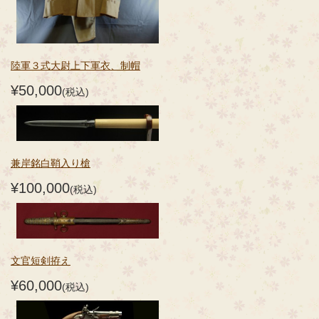
陸軍３式大尉上下軍衣、制帽
¥50,000
(税込)
兼岸銘白鞘入り槍
¥100,000
(税込)
文官短剣拵え
¥60,000
(税込)