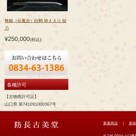
無銘（伝胤吉）白鞘 拵え入り 短
刀
¥250,000
(税込)
各種許可
【古物商許可証】
山口県 第741091000367号
新着商品
｜
美術