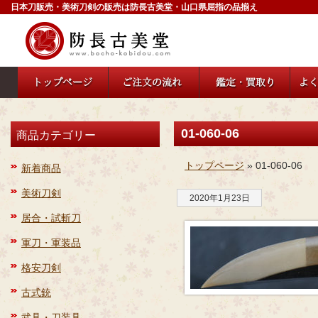
日本刀販売・美術刀剣の販売は防長古美堂・山口県屈指の品揃え
01-060-06
商品カテゴリー
トップページ
» 01-060-06
新着商品
美術刀剣
2020年1月23日
居合・試斬刀
軍刀・軍装品
格安刀剣
古式銃
武具・刀装具