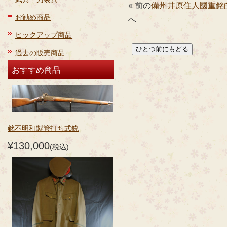
« 前の
備州井原住人國重銘
お勧め商品
へ
ピックアップ商品
過去の販売商品
おすすめ商品
銘不明和製管打ち式銃
¥130,000
(税込)