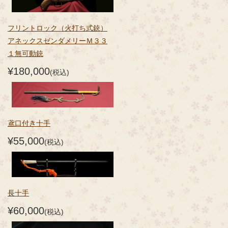
フリントロック（火打ち式銃）
アネックスゼンダメリーＭ３３
１無可動銃
¥180,000
(税込)
鳶口付き十手
¥55,000
(税込)
長十手
¥60,000
(税込)