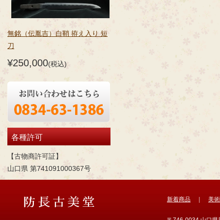
無銘（伝胤吉）白鞘 拵え入り 短
刀
¥250,000
(税込)
各種許可
【古物商許可証】
山口県 第741091000367号
新着商品
｜
美術