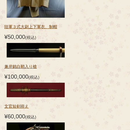
陸軍３式大尉上下軍衣、制帽
¥50,000
(税込)
兼岸銘白鞘入り槍
¥100,000
(税込)
文官短剣拵え
¥60,000
(税込)