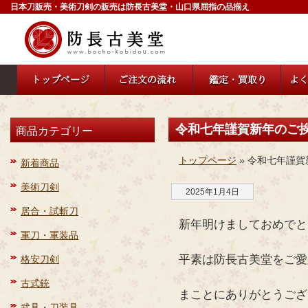
日本刀販売・美術刀剣の販売は防長古美堂・山口県屈指の品揃え
令和七年謹賀新年のご
商品カテゴリー
トップページ
» 令和七年謹
新着商品
美術刀剣
2025年1月4日
居合・試斬刀
新年明けましておめでと
軍刀・軍装品
平素は防長古美堂をご愛
格安刀剣
古式銃
まことにありがとうござ
武具・刀装具