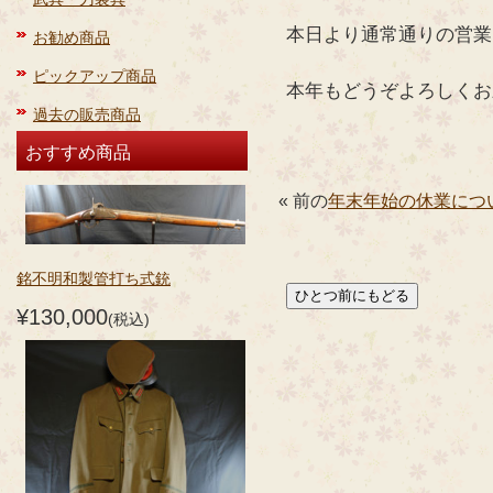
本日より通常通りの営業
お勧め商品
ピックアップ商品
本年もどうぞよろしくお
過去の販売商品
おすすめ商品
« 前の
年末年始の休業につ
銘不明和製管打ち式銃
¥130,000
(税込)