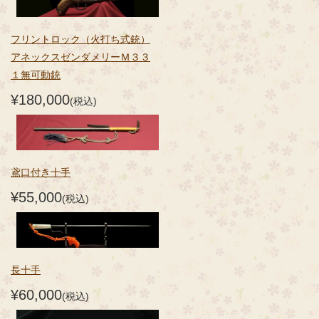
フリントロック（火打ち式銃）
アネックスゼンダメリーＭ３３
１無可動銃
¥180,000
(税込)
鳶口付き十手
¥55,000
(税込)
長十手
¥60,000
(税込)