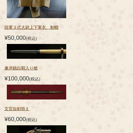
陸軍３式大尉上下軍衣、制帽
¥50,000
(税込)
兼岸銘白鞘入り槍
¥100,000
(税込)
文官短剣拵え
¥60,000
(税込)