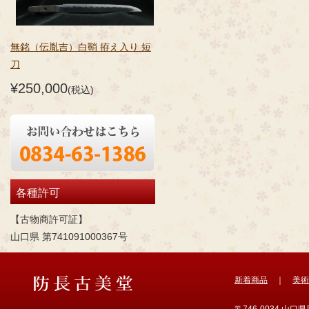
無銘（伝胤吉）白鞘 拵え入り 短
刀
¥250,000
(税込)
各種許可
【古物商許可証】
山口県 第741091000367号
新着商品
｜
美術