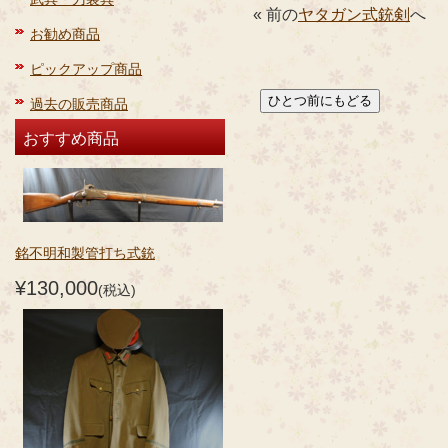
« 前の
ヤタガン式銃剣
へ
お勧め商品
ピックアップ商品
過去の販売商品
おすすめ商品
銘不明和製管打ち式銃
¥130,000
(税込)