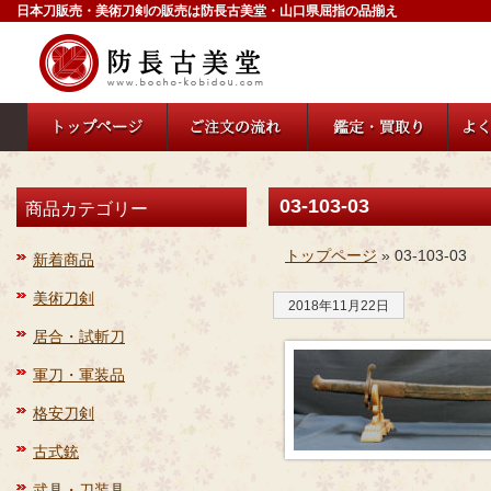
日本刀販売・美術刀剣の販売は防長古美堂・山口県屈指の品揃え
03-103-03
商品カテゴリー
トップページ
» 03-103-03
新着商品
美術刀剣
2018年11月22日
居合・試斬刀
軍刀・軍装品
格安刀剣
古式銃
武具・刀装具