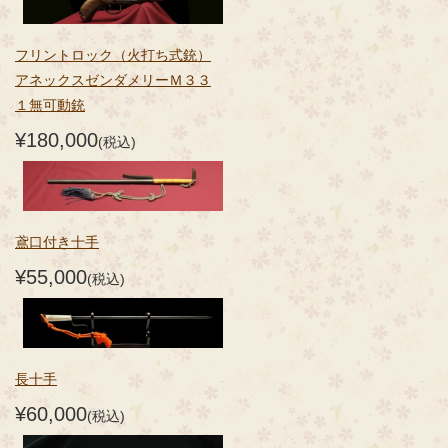
フリントロック（火打ち式銃）
アネックスゼンダメリーＭ３３
１無可動銃
¥180,000
(税込)
鳶口付き十手
¥55,000
(税込)
長十手
¥60,000
(税込)