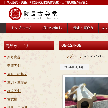
日本刀販売・美術刀剣の販売は防長古美堂・山口県屈指の品揃え
05-124-05
商品カテゴリー
トップページ
» 05-124-05
新着商品
美術刀剣
2024年5月16日
居合・試斬刀
軍刀・軍装品
格安刀剣
古式銃
武具・刀装具