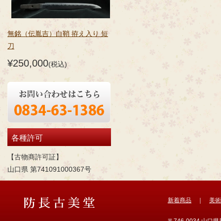
無銘（伝胤吉）白鞘 拵え入り 短
刀
¥250,000
(税込)
各種許可
【古物商許可証】
山口県 第741091000367号
新着商品
｜
美術