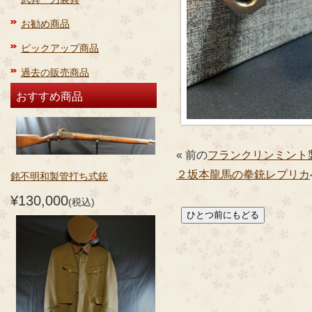
お勧め商品
ピックアップ商品
過去の販売商品
おすすめ商品
« 前の
フランクリンミント製S
２坂本龍馬の拳銃レプリカ
銘不明和製管打ち式銃
¥130,000
(税込)