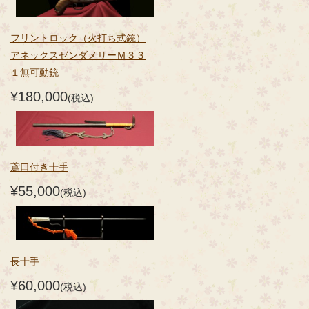
フリントロック（火打ち式銃）
アネックスゼンダメリーＭ３３
１無可動銃
¥180,000
(税込)
鳶口付き十手
¥55,000
(税込)
長十手
¥60,000
(税込)