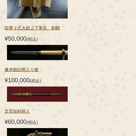
陸軍３式大尉上下軍衣、制帽
¥50,000
(税込)
兼岸銘白鞘入り槍
¥100,000
(税込)
文官短剣拵え
¥60,000
(税込)