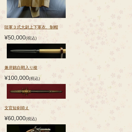
陸軍３式大尉上下軍衣、制帽
¥50,000
(税込)
兼岸銘白鞘入り槍
¥100,000
(税込)
文官短剣拵え
¥60,000
(税込)