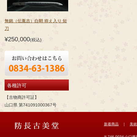
無銘（伝胤吉）白鞘 拵え入り 短
刀
¥250,000
(税込)
各種許可
【古物商許可証】
山口県 第741091000367号
新着商品
｜
美術