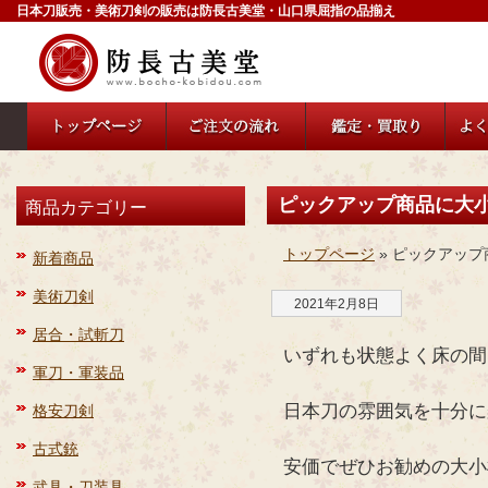
日本刀販売・美術刀剣の販売は防長古美堂・山口県屈指の品揃え
ピックアップ商品に大
商品カテゴリー
トップページ
» ピックアッ
新着商品
美術刀剣
2021年2月8日
居合・試斬刀
いずれも状態よく床の間
軍刀・軍装品
日本刀の雰囲気を十分に
格安刀剣
古式銃
安価でぜひお勧めの大小
武具・刀装具