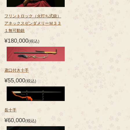
フリントロック（火打ち式銃）
アネックスゼンダメリーＭ３３
１無可動銃
¥180,000
(税込)
鳶口付き十手
¥55,000
(税込)
長十手
¥60,000
(税込)