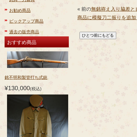
« 前の
無銘拵え入り脇差と
お勧め商品
商品に模擬刀二振りを追加
ピックアップ商品
過去の販売商品
おすすめ商品
銘不明和製管打ち式銃
¥130,000
(税込)